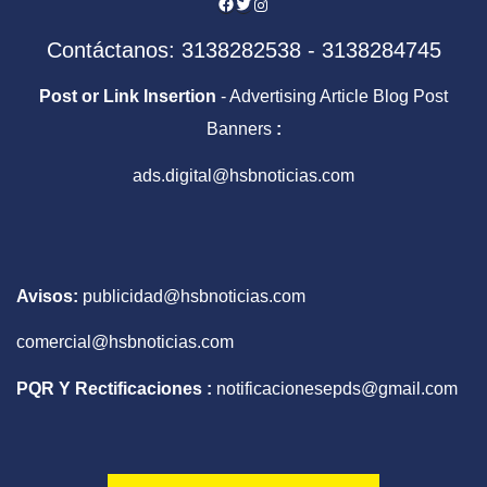
Facebook
Twitter
Instagram
Contáctanos: 3138282538 - 3138284745
Post or Link Insertion
- Advertising Article Blog Post
Banners
:
ads.digital@hsbnoticias.com
Avisos:
publicidad@hsbnoticias.com
comercial@hsbnoticias.com
PQR Y Rectificaciones :
notificacionesepds@gmail.com