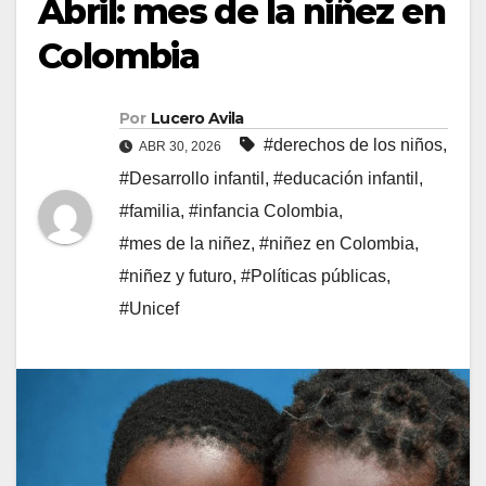
Abril: mes de la niñez en
Colombia
Por
Lucero Avila
#derechos de los niños
,
ABR 30, 2026
#Desarrollo infantil
,
#educación infantil
,
#familia
,
#infancia Colombia
,
#mes de la niñez
,
#niñez en Colombia
,
#niñez y futuro
,
#Políticas públicas
,
#Unicef