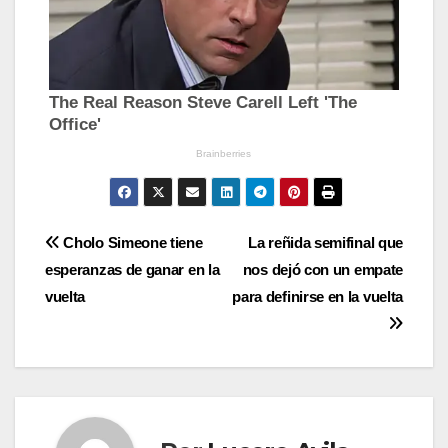
Navegación
Cholo Simeone tiene
La reñida semifinal que
esperanzas de ganar en la
nos dejó con un empate
de
vuelta
para definirse en la vuelta
entradas