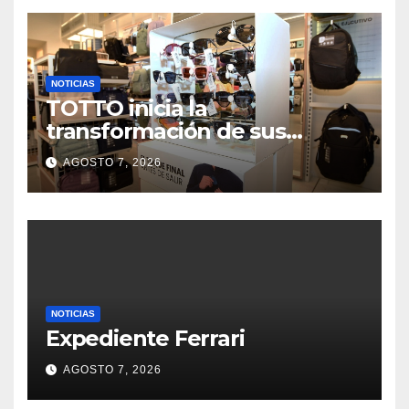
NOTICIAS
TOTTO inicia la
transformación de sus
tiendas con un nuevo
AGOSTO 7, 2026
concepto
NOTICIAS
Expediente Ferrari
AGOSTO 7, 2026