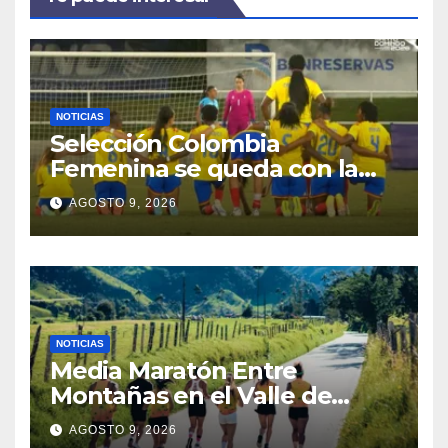
NOTICIAS
Selección Colombia
Femenina se queda con la
plata: dramática derrota ante
AGOSTO 9, 2026
México en los Juegos
Centroamericanos y del
Caribe
NOTICIAS
Media Maratón Entre
Montañas en el Valle de
Cocora: Fechas, rutas y todo
AGOSTO 9, 2026
sobre la gran fiesta del