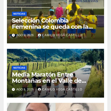
NOTICIAS
Selección Colombia
Femenina se queda con la
plata: dramática derrota ante
AGO 9, 2026
CAMILO VEGA CASTILLO
México en los Juegos
Centroamericanos y del
Caribe
NOTICIAS
Media Maratón Entre
Montañas en el Valle de
Cocora: Fechas, rutas y todo
AGO 9, 2026
CAMILO VEGA CASTILLO
sobre la gran fiesta del
running en Salento