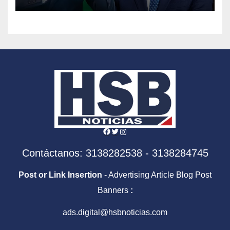
en la era De la Espriella
Facebook
Twitter
Instagram
Contáctanos: 3138282538 - 3138284745
Post or Link Insertion
- Advertising Article Blog Post
Banners
:
ads.digital@hsbnoticias.com