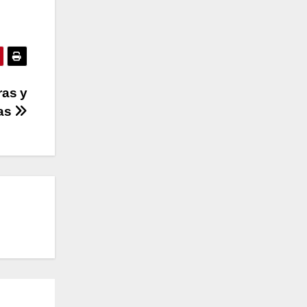
ras y
as