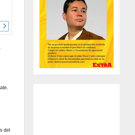
r
ate.
s del