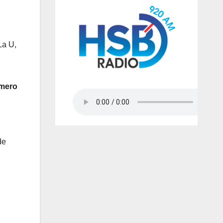
La U,
imero
de