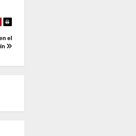
en el
lín