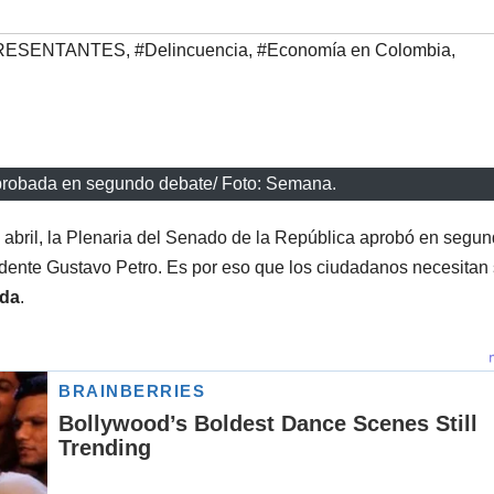
RESENTANTES
,
#Delincuencia
,
#Economía en Colombia
,
probada en segundo debate/ Foto: Semana.
 abril, la Plenaria del Senado de la República aprobó en segu
idente Gustavo Petro. Es por eso que los ciudadanos necesitan
ada
.