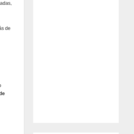
radas,
ás de
o
 de