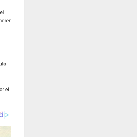
el
eneren
ulo
r el