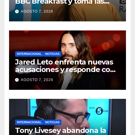
BBC Breakfast y toma las
riendas del desayuno de
AGOSTO 7, 2026
Radio 5 Live
INTERNACIONAL
NOTICIAS
Jared Leto enfrenta nuevas
acusaciones y responde con
una contundente negativa
AGOSTO 7, 2026
INTERNACIONAL
NOTICIAS
Tony Livesey abandona la