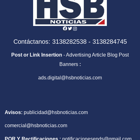
Facebook
Twitter
Instagram
Contáctanos: 3138282538 - 3138284745
Post or Link Insertion
- Advertising Article Blog Post
Banners
:
ads.digital@hsbnoticias.com
Avisos:
publicidad@hsbnoticias.com
comercial@hsbnoticias.com
PQR Y Rectificaciones :
notificacionesepds@gmail.com