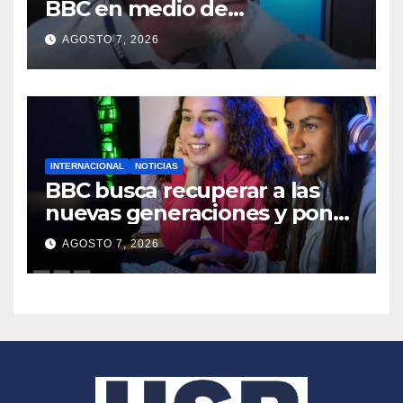
BBC en medio de
averiguaciones por su
AGOSTO 7, 2026
antigua relación profesional
con David Sullivan
INTERNACIONAL
NOTICIAS
BBC busca recuperar a las
nuevas generaciones y pone
a un experto en Gen Z al
AGOSTO 7, 2026
frente de su estrategia