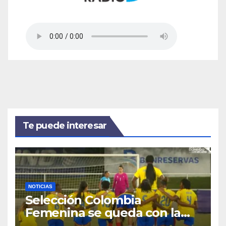
Te puede interesar
NOTICIAS
Selección Colombia
Femenina se queda con la
plata: dramática derrota ante