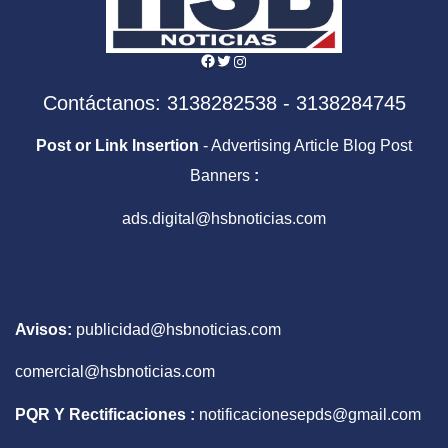
Facebook
Twitter
Instagram
Contáctanos: 3138282538 - 3138284745
Post or Link Insertion
- Advertising Article Blog Post
Banners
:
ads.digital@hsbnoticias.com
Avisos:
publicidad@hsbnoticias.com
comercial@hsbnoticias.com
PQR Y Rectificaciones :
notificacionesepds@gmail.com