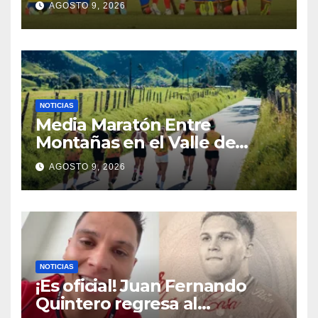
AGOSTO 9, 2026
México en los Juegos
Centroamericanos y del
Caribe
NOTICIAS
Media Maratón Entre
Montañas en el Valle de
Cocora: Fechas, rutas y todo
AGOSTO 9, 2026
sobre la gran fiesta del
running en Salento
NOTICIAS
¡Es oficial! Juan Fernando
Quintero regresa al