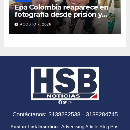
Epa Colombia reaparece en
fotografía desde prisión y
genera debate por su cambio
AGOSTO 7, 2026
de imagen
Facebook
Twitter
Instagram
Contáctanos: 3138282538 - 3138284745
Post or Link Insertion
- Advertising Article Blog Post