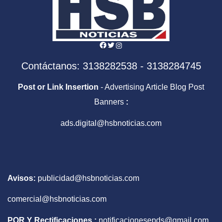
Facebook
Twitter
Instagram
Contáctanos: 3138282538 - 3138284745
Post or Link Insertion
- Advertising Article Blog Post
Banners
:
ads.digital@hsbnoticias.com
Avisos:
publicidad@hsbnoticias.com
comercial@hsbnoticias.com
PQR Y Rectificaciones :
notificacionesepds@gmail.com