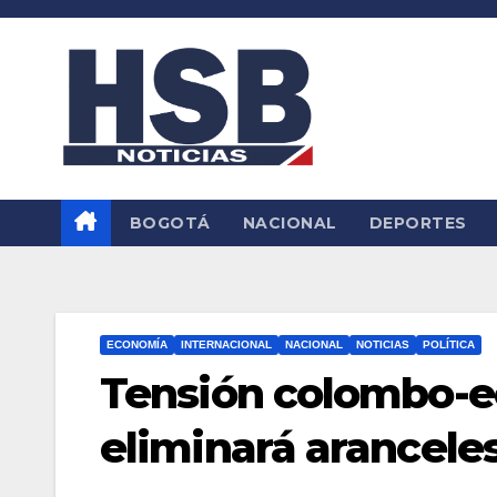
Saltar
al
contenido
BOGOTÁ
NACIONAL
DEPORTES
ECONOMÍA
INTERNACIONAL
NACIONAL
NOTICIAS
POLÍTICA
Tensión colombo-e
eliminará arancele