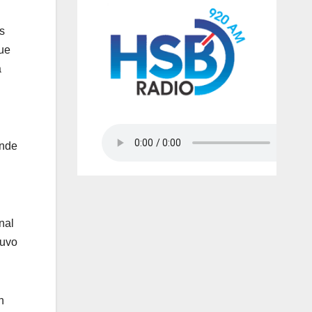
s
que
a
onde
nal
tuvo
n