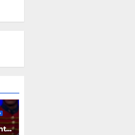
A
ntó