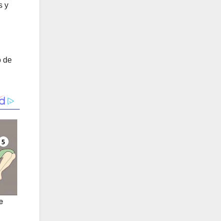
s y
o de