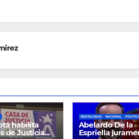
mirez
DESTACADAS
NACIONAL
POLÍTIC
tá habilita
Abelardo De la
s de Justicia
Espriella jurame