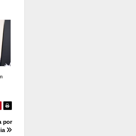
a por
bia