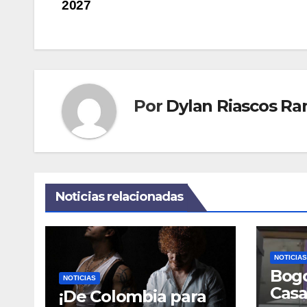
de
2027
entradas
Por
Dylan Riascos Ra
Noticias relacionadas
NOTICIAS
Bogo
NOTICIAS
Casa
¡De Colombia para